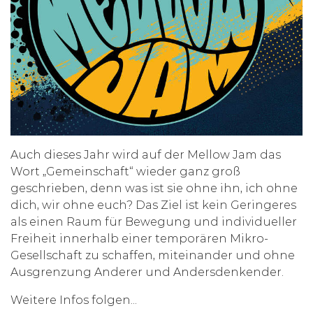
Auch dieses Jahr wird auf der Mellow Jam das
Wort „Gemeinschaft“ wieder ganz groß
geschrieben, denn was ist sie ohne ihn, ich ohne
dich, wir ohne euch? Das Ziel ist kein Geringeres
als einen Raum für Bewegung und individueller
Freiheit innerhalb einer temporären Mikro-
Gesellschaft zu schaffen, miteinander und ohne
Ausgrenzung Anderer und Andersdenkender.
Weitere Infos folgen...