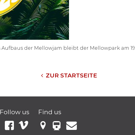
Aufbaus der Mellowjam bleibt der Mellowpark am 19.
ZUR STARTSEITE
Follow us
Find us
VBB Fahrinfo
Instagram
Facebook
Vimeo
Mellowark bei Google Maps
Kontakt