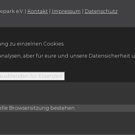
wpark e.V.
|
Kontakt
|
Impressum
|
Datenschutz
ng zu einzelnen Cookies.
Analysen, aber für eure und unsere Datensicherheit u
 ausblenden
für Essenziell
uelle Browsersitzung bestehen.