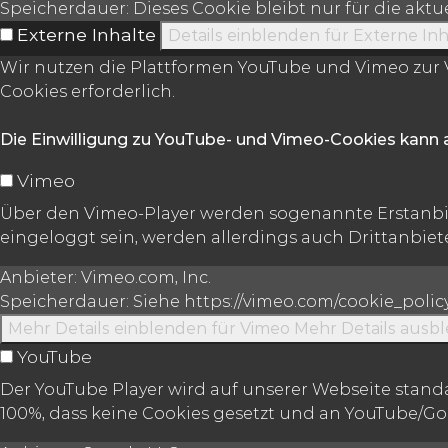
Speicherdauer:
Dieses Cookie bleibt nur für die akt
Externe Inhalte
Details einblenden
für Externe Inh
Wir nutzen die Plattformen YouTube und Vimeo zur V
Cookies erforderlich.
Die Einwilligung zu YouTube- und Vimeo-Cookies kann 
Vimeo
Über den Vimeo-Player werden sogenannte Erstanbie
eingeloggt sein, werden allerdings auch Drittanbiete
Anbieter:
Vimeo.com, Inc.
Speicherdauer:
Siehe https://vimeo.com/cookie_polic
Mehr Details einblenden
für Vimeo
Mehr Details ausb
YouTube
Der YouTube Player wird auf unserer Webseite stan
100%, dass keine Cookies gesetzt und an YouTube/G