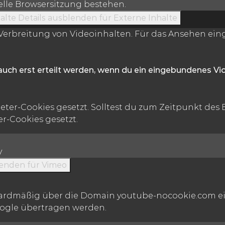
uelle Browsersitzung bestehen.
alte
Details ausblenden
für Externe Inhalte
erbreitung von Videoinhalten. Für das Ansehen einge
auch erst erteilt werden, wenn du ein eingebundenes V
ter-Cookies gesetzt. Solltest du zum Zeitpunkt des
r-Cookies gesetzt.
y
lenden
für Vimeo
dardmäßig über die Domain youtube-nocookie.com ein
oogle übertragen werden.