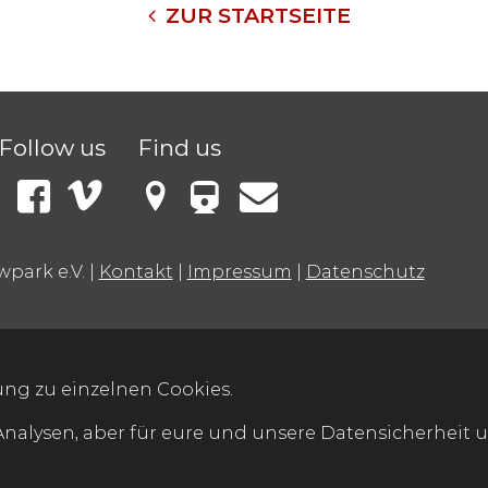
ZUR STARTSEITE
Follow us
Find us
VBB Fahrinfo
Instagram
Facebook
Vimeo
Mellowark bei Google Maps
Kontakt
wpark e.V.
|
Kontakt
|
Impressum
|
Datenschutz
ng zu einzelnen Cookies.
Analysen, aber für eure und unsere Datensicherheit u