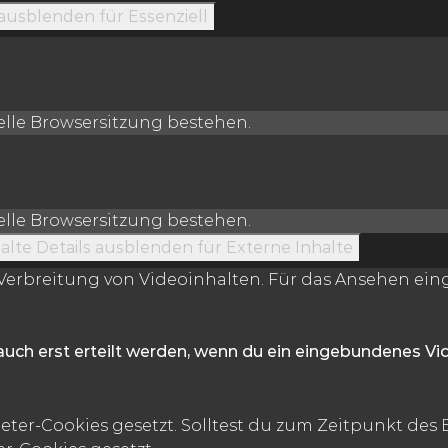
 ausblenden
für Essenziell
uelle Browsersitzung bestehen.
uelle Browsersitzung bestehen.
alte
Details ausblenden
für Externe Inhalte
erbreitung von Videoinhalten. Für das Ansehen einge
auch erst erteilt werden, wenn du ein eingebundenes V
ter-Cookies gesetzt. Solltest du zum Zeitpunkt des