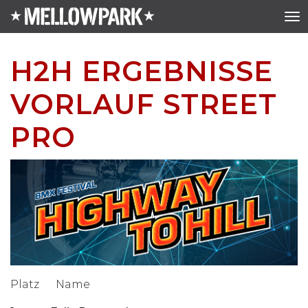
H2H ERGEBNISSE
VORLAUF STREET
PRO
Platz Name