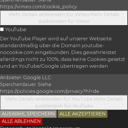
https://vimeo.com/cookie_policy
Mehr Details einblenden
für Vimeo
Mehr Details
ausblenden
für Vimeo
YouTube
Der YouTube Player wird auf unserer Webseite
standardmäßig über die Domain youtube-
nocookie.com eingebunden. Dies gewährleistet
allerdings nicht zu 100%, dass keine Cookies gesetzt
und an YouTube/Google übertragen werden.
Anbieter:
Google LLC
Speicherdauer:
Siehe
https://policies.google.com/privacy?hl=de
Mehr Details einblenden
für YouTube
Mehr Details
ausblenden
für YouTube
AUSWAHL SPEICHERN
ALLE AKZEPTIEREN
ALLE ABLEHNEN