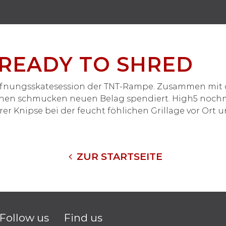
 READY TO SHRED
fnungsskatesession der TNT-Rampe. Zusammen mit
nen schmucken neuen Belag spendiert. High5 nochmal
hrer Knipse bei der feucht föhlichen Grillage vor Ort 
ZUR STARTSEITE
Follow us
Find us