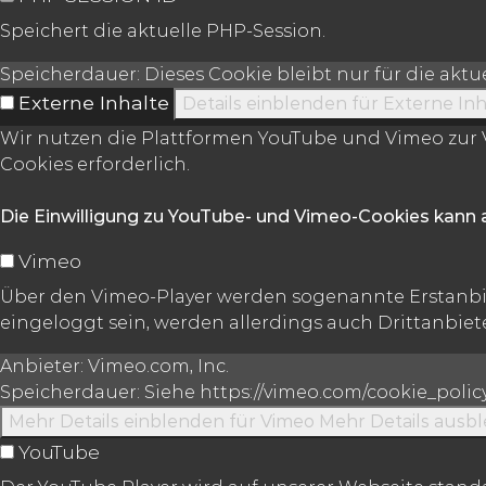
Speichert die aktuelle PHP-Session.
Speicherdauer:
Dieses Cookie bleibt nur für die akt
Externe Inhalte
Details einblenden
für Externe Inh
Wir nutzen die Plattformen YouTube und Vimeo zur V
Cookies erforderlich.
Die Einwilligung zu YouTube- und Vimeo-Cookies kann 
Vimeo
Über den Vimeo-Player werden sogenannte Erstanbie
eingeloggt sein, werden allerdings auch Drittanbiete
Anbieter:
Vimeo.com, Inc.
Speicherdauer:
Siehe https://vimeo.com/cookie_polic
Mehr Details einblenden
für Vimeo
Mehr Details ausb
YouTube