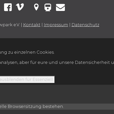
VBB Fahrinfo
Instagram
Facebook
Vimeo
Mellowark bei Google Maps
Kontakt
wpark e.V.
|
Kontakt
|
Impressum
|
Datenschutz
ng zu einzelnen Cookies.
Analysen, aber für eure und unsere Datensicherheit u
 ausblenden
für Essenziell
uelle Browsersitzung bestehen.