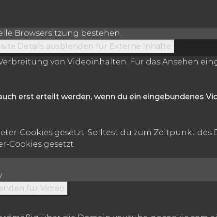
uelle Browsersitzung bestehen.
alte
Details ausblenden
für Externe Inhalte
erbreitung von Videoinhalten. Für das Ansehen einge
auch erst erteilt werden, wenn du ein eingebundenes V
ter-Cookies gesetzt. Solltest du zum Zeitpunkt des
r-Cookies gesetzt.
y
lenden
für Vimeo