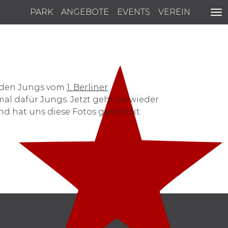
PARK
ANGEBOTE
EVENTS
VEREIN
 den Jungs vom
1. Berliner
 dafür Jungs. Jetzt geht sie wieder
und hat uns diese Fotos geschickt.