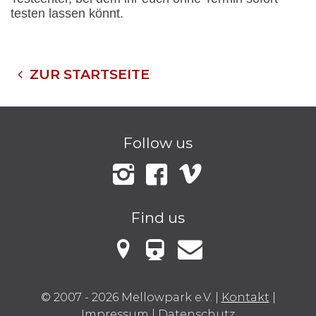
testen lassen könnt.
ZUR STARTSEITE
Follow us
Instagram
Facebook
Vimeo
Find us
VBB Fahrinfo
Mellowark bei Google Maps
Kontakt
© 2007 - 2026 Mellowpark e.V.
|
Kontakt
|
Impressum
|
Datenschutz